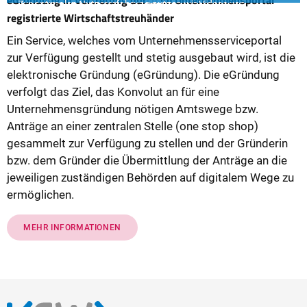
eGründung in Vertretung durch im Unternehmensportal
Zur optimalen Nutzererfahrung nutzen wir Videos von
Abspielen
registrierte Wirtschaftstreuhänder
Drittanbietern (z. B. YouTube, Vimeo). Mit dem Aktivieren des
Videos können personenbezogene Daten an den Anbieter
Ein Service, welches vom Unternehmensserviceportal
übermittelt und Cookies gespeichert werden. Nach dem ersten
zur Verfügung gestellt und stetig ausgebaut wird, ist die
Klick wird der Inhalt geladen.
elektronische Gründung (eGründung). Die eGründung
verfolgt das Ziel, das Konvolut an für eine
Unternehmensgründung nötigen Amtswege bzw.
Anträge an einer zentralen Stelle (one stop shop)
gesammelt zur Verfügung zu stellen und der Gründerin
bzw. dem Gründer die Übermittlung der Anträge an die
jeweiligen zuständigen Behörden auf digitalem Wege zu
ermöglichen.
MEHR INFORMATIONEN