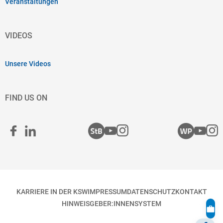
Veranstaltungen
VIDEOS
Unsere Videos
FIND US ON
KARRIERE IN DER KSW
IMPRESSUM
DATENSCHUTZ
KONTAKT
HINWEISGEBER:INNENSYSTEM
KS