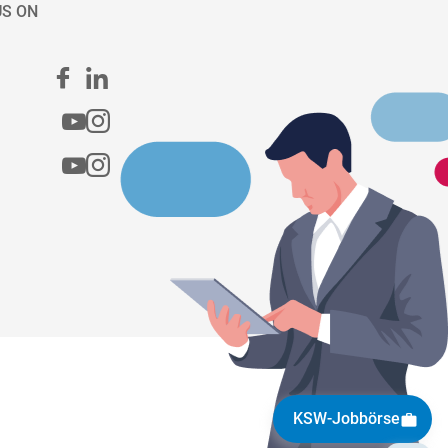
US ON
KSW-Jobbörse