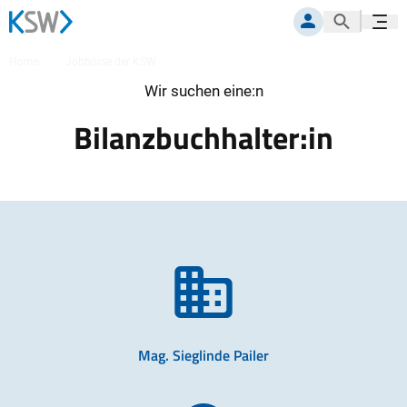
Suche öf
Navig
MITGLIEDERPORTAL
Home
Jobbörse der KSW
Bilanzbuchhalter:in
Wir suchen eine:n
Bilanzbuchhalter:in
Mag. Sieglinde Pailer