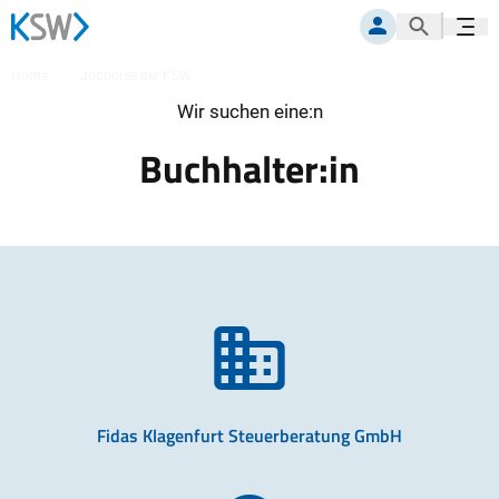
Suche öf
Navig
MITGLIEDERPORTAL
Home
Jobbörse der KSW
Bilanzbuchhalter:in
Wir suchen eine:n
Buchhalter:in
Fidas Klagenfurt Steuerberatung GmbH