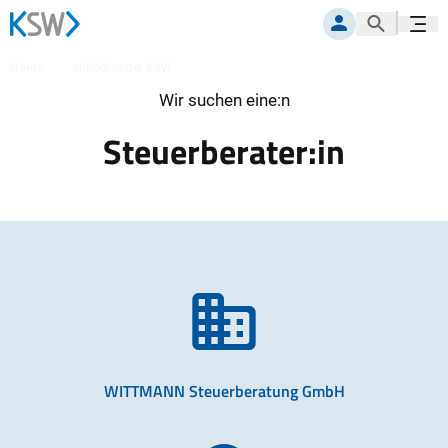
Suche öf
Navig
MITGLIEDERPORTAL
Home
Jobbörse der KSW
Steuerberater:in
Wir suchen eine:n
Steuerberater:in
WITTMANN Steuerberatung GmbH