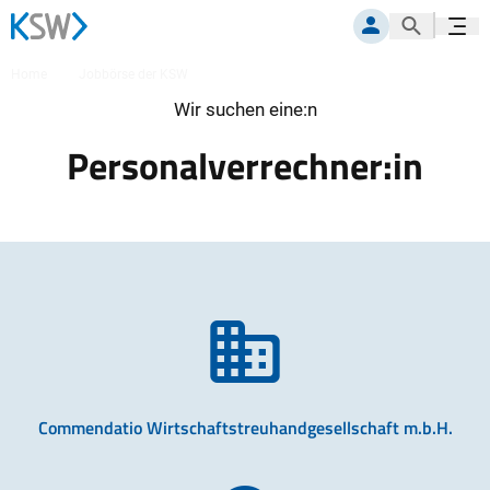
Suche öf
Navig
MITGLIEDERPORTAL
Home
Jobbörse der KSW
Personalverrechner:in
Wir suchen eine:n
Personalverrechner:in
Commendatio Wirtschaftstreuhandgesellschaft m.b.H.